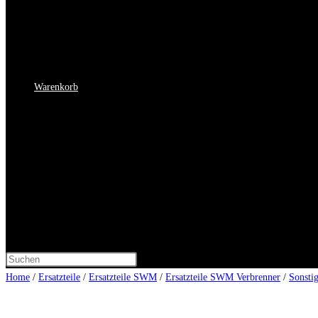
Warenkorb
Website-
Home
/
Ersatzteile
/
Ersatzteile SWM
/
Ersatzteile SWM Verbrenner
/
Sonsti
Suche